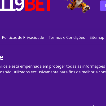
Políticas de Privacidade
Termos e Condições
Sitemap
de
uários e está empenhada em proteger todas as informações
os são utilizados exclusivamente para fins de melhoria con