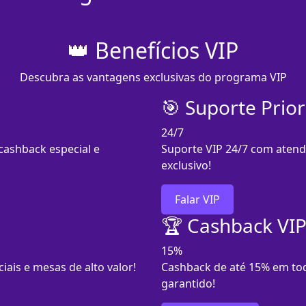
👑 Benefícios VIP
Descubra as vantagens exclusivas do programa VIP
🎯 Suporte Prior
24/7
cashback especial e
Suporte VIP 24/7 com atend
exclusivo!
Falar VIP
🏆 Cashback VI
15%
iais e mesas de alto valor!
Cashback de até 15% em to
garantido!