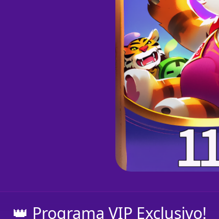
👑 Programa VIP Exclusivo!