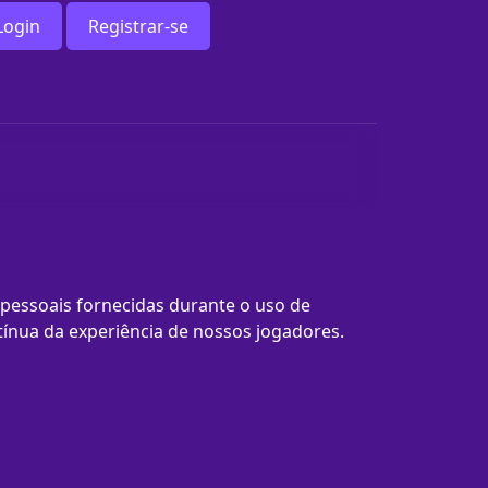
Login
Registrar-se
 pessoais fornecidas durante o uso de
tínua da experiência de nossos jogadores.