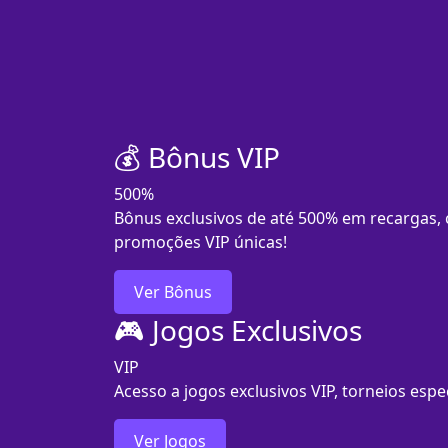
💰 Bônus VIP
500%
Bônus exclusivos de até 500% em recargas, 
promoções VIP únicas!
Ver Bônus
🎮 Jogos Exclusivos
VIP
Acesso a jogos exclusivos VIP, torneios espec
Ver Jogos