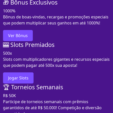
🎁 Bônus Exclusivos
1000%
Bônus de boas-vindas, recargas e promoções especiais
que podem multiplicar seus ganhos em até 1000%!
Ver Bônus
🎰 Slots Premiados
500x
Slots com multiplicadores gigantes e recursos especiais
que podem pagar até 500x sua aposta!
Jogar Slots
🏆 Torneios Semanais
R$ 50K
Participe de torneios semanais com prêmios
garantidos de até R$ 50.000! Competição e diversão