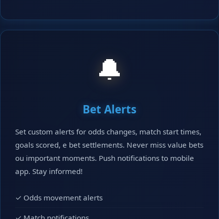
🔔
Bet Alerts
Set custom alerts for odds changes, match start times,
goals scored, e bet settlements. Never miss value bets
ou important moments. Push notifications to mobile
app. Stay informed!
✓ Odds movement alerts
✓ Match notifications