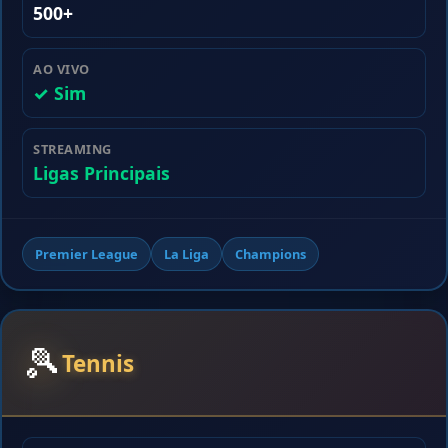
500+
AO VIVO
✓ Sim
STREAMING
Ligas Principais
Premier League
La Liga
Champions
🎾
Tennis