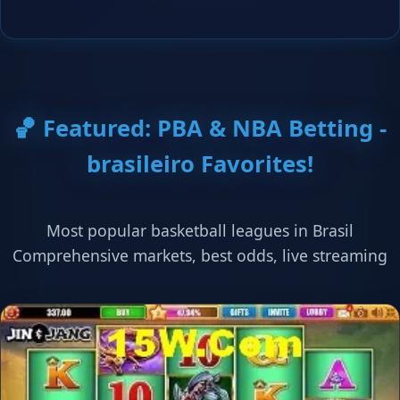
🏀 Featured: PBA & NBA Betting -
brasileiro Favorites!
Most popular basketball leagues in Brasil
Comprehensive markets, best odds, live streaming