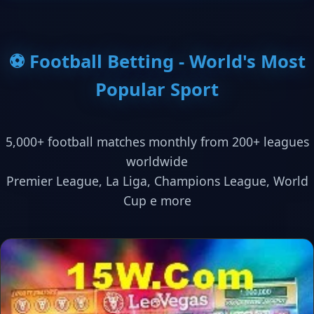
⚽ Football Betting - World's Most
Popular Sport
5,000+ football matches monthly from 200+ leagues
worldwide
Premier League, La Liga, Champions League, World
Cup e more