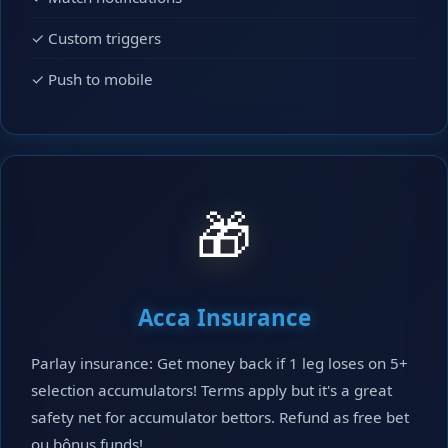
✓ Custom triggers
✓ Push to mobile
🎁
Acca Insurance
Parlay insurance: Get money back if 1 leg loses on 5+
selection accumulators! Terms apply but it's a great
safety net for accumulator bettors. Refund as free bet
ou bônus funds!