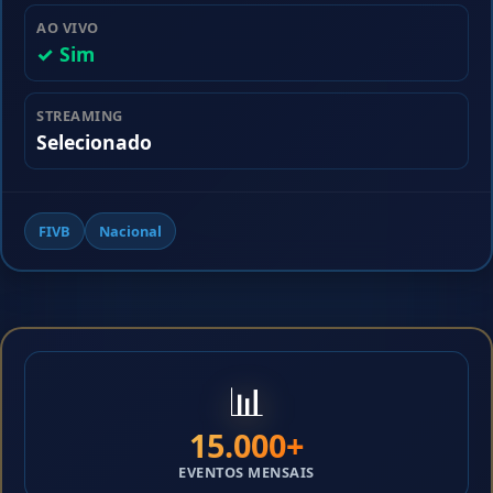
AO VIVO
✓ Sim
STREAMING
Selecionado
FIVB
Nacional
📊
15.000+
EVENTOS MENSAIS