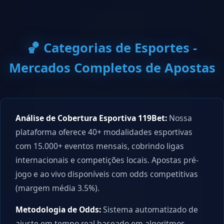
🏀 Categorias de Esportes -
Mercados Completos de Apostas
Análise de Cobertura Esportiva 119Bet:
Nossa
plataforma oferece 40+ modalidades esportivas
com 15.000+ eventos mensais, cobrindo ligas
internacionais e competições locais. Apostas pré-
jogo e ao vivo disponíveis com odds competitivas
(margem média 3.5%).
Metodologia de Odds:
Sistema automatizado de
ajuste em tempo real baseado em algoritmos