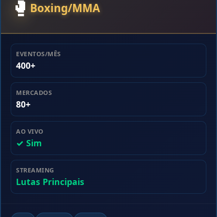
🥊
Boxing/MMA
EVENTOS/MÊS
400+
MERCADOS
80+
AO VIVO
✓ Sim
STREAMING
Lutas Principais