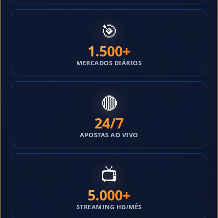
🎯
1.500+
MERCADOS DIÁRIOS
🔴
24/7
APOSTAS AO VIVO
📺
5.000+
STREAMING HD/MÊS