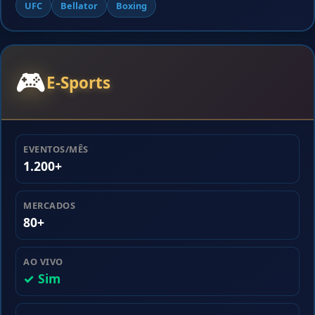
UFC
Bellator
Boxing
🎮
E-Sports
EVENTOS/MÊS
1.200+
MERCADOS
80+
AO VIVO
✓ Sim