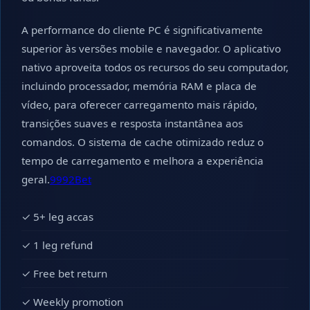
A performance do cliente PC é significativamente
superior às versões mobile e navegador. O aplicativo
nativo aproveita todos os recursos do seu computador,
incluindo processador, memória RAM e placa de
vídeo, para oferecer carregamento mais rápido,
transições suaves e resposta instantânea aos
comandos. O sistema de cache otimizado reduz o
tempo de carregamento e melhora a experiência
geral.
9992Bet
✓ 5+ leg accas
✓ 1 leg refund
✓ Free bet return
✓ Weekly promotion