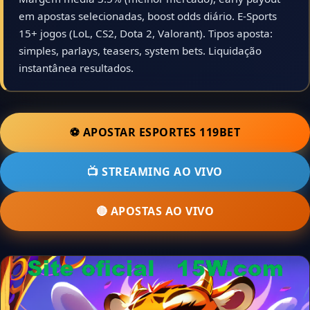
em apostas selecionadas, boost odds diário. E-Sports
15+ jogos (LoL, CS2, Dota 2, Valorant). Tipos aposta:
simples, parlays, teasers, system bets. Liquidação
instantânea resultados.
⚽ APOSTAR ESPORTES 119BET
📺 STREAMING AO VIVO
🔴 APOSTAS AO VIVO