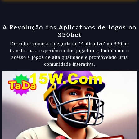
A Revolução dos Aplicativos de Jogos no
330bet
Descubra como a categoria de 'Aplicativo' no 330bet
transforma a experiência dos jogadores, facilitando o
acesso a jogos de alta qualidade e promovendo uma
comunidade interativa.