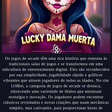
Os jogos de arcade têm uma rica história que remonta às
tradicionais salas de jogos e se transformou em uma
subcultura de entretenimento digital. Eles são reconhecidos
por sua simplicidade, jogabilidade rápida e gráficos
vibrantes que atraem jogadores de todas as idades. No site
119Bet, a categoria de jogos de arcade se destaca,
oferecendo uma variedade de títulos que misturam
nostalgia e inovação. Os jogadores podem encontrar
clássicos revisitados e novas criações que usam mecânicas
simples, mas cativantes, para proporcionar horas de