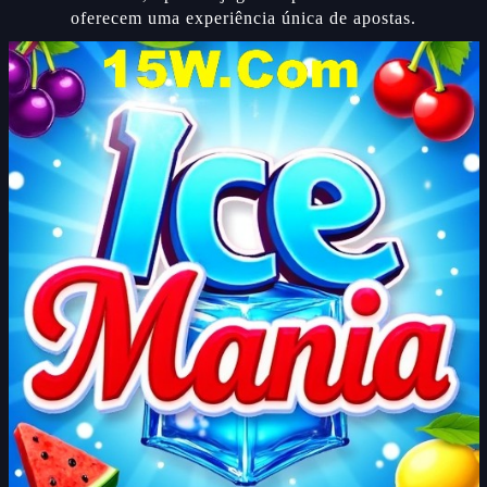
oferecem uma experiência única de apostas.