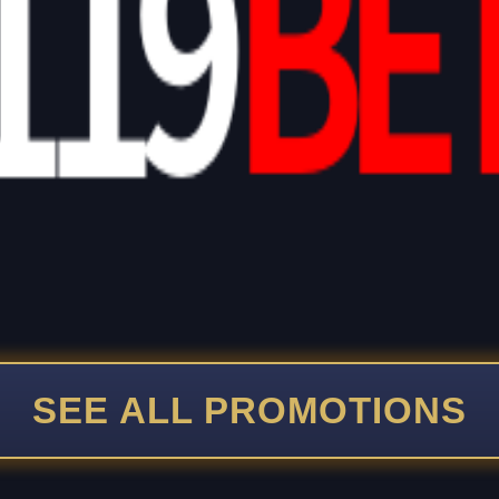
SEE ALL PROMOTIONS