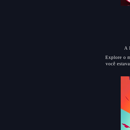
A 
Explore o m
você estava