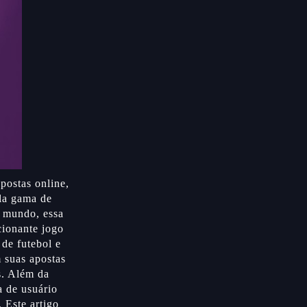
postas online,
a gama de
o mundo, essa
cionante jogo
 de futebol e
 suas apostas
as. Além da
a de usuário
 Este artigo