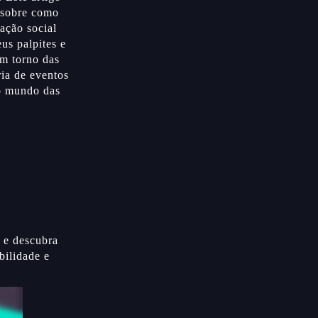
s sobre como
ração social
us palpites e
em torno das
ia de eventos
no mundo das
 e descubra
bilidade e