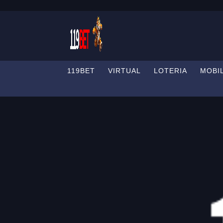
119BET
VIRTUAL
LOTERIA
MOBI