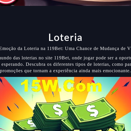
Loteria
Emoção da Loteria na 119Bet: Uma Chance de Mudança de V
undo das loterias no site 119Bet, onde jogar pode ser a opor
 esperando. Descubra os diferentes tipos de loterias, como part
promoções que tornam a experiência ainda mais emocionante.