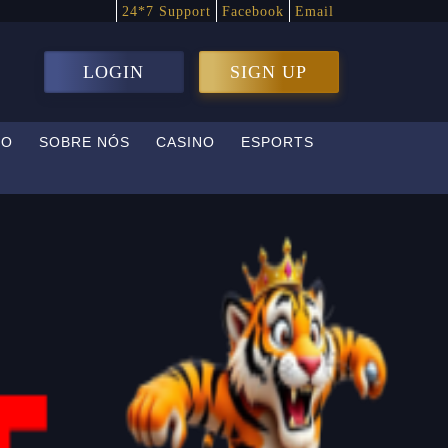
24*7 Support
Facebook
Email
LOGIN
SIGN UP
GO
SOBRE NÓS
CASINO
ESPORTS