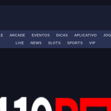
LE
ARCADE
EVENTOS
DICAS
APLICATIVO
JO
LIVE
NEWS
SLOTS
SPORTS
VIP