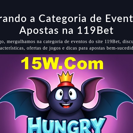
rando a Categoria de Even
Apostas na 119Bet
go, mergulhamos na categoria de eventos do site 119Bet, disc
acterísticas, ofertas de jogos e dicas para apostas bem-sucedi