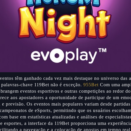
ventos têm ganhado cada vez mais destaque no universo das a
e palavras-chave 119Bet não é exceção.
955Bet
Com uma ampl
brangem eventos esportivos e outras competições ao redor d
erece aos apostadores a oportunidade de participar de um emo
a e previsão. Os eventos mais populares variam desde partidas
 campeonatos de eSports, permitindo que os usuários escolham
com base em estatísticas atualizadas e análises de especialist
e esportes, a interface da 119Bet proporciona uma experiênci
facilitando a navegação e a colocação de apostas em tempo real.