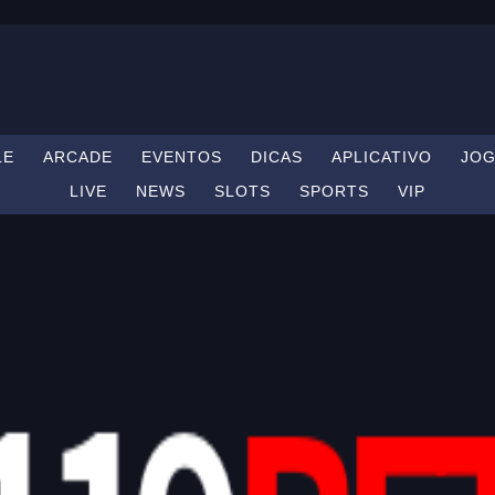
LE
ARCADE
EVENTOS
DICAS
APLICATIVO
JO
LIVE
NEWS
SLOTS
SPORTS
VIP