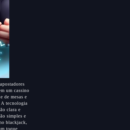
 apostadores
 em um cassino
de de mesas e
 A tecnologia
ão clara e
ção simples e
mo blackjack,
 um toque