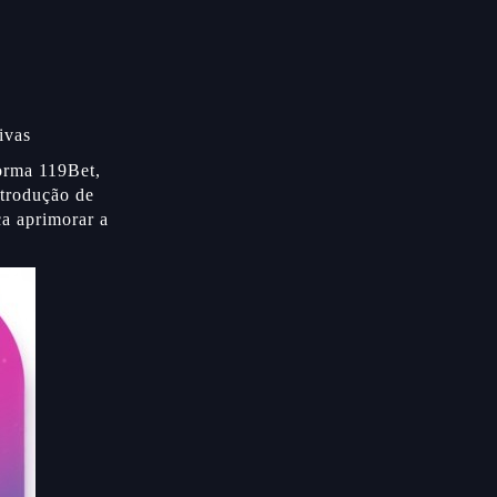
ivas
forma 119Bet,
ntrodução de
a aprimorar a