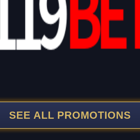
SEE ALL PROMOTIONS