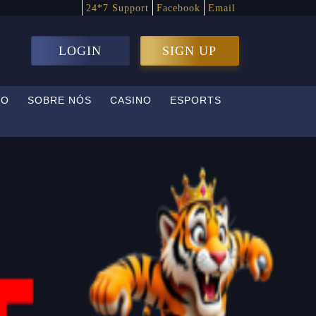
24*7 Support
Facebook
Email
LOGIN
SIGN UP
GO
SOBRE NÓS
CASINO
ESPORTS